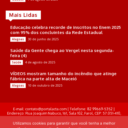
Mais Lidas
Educação celebra recorde de inscritos no Enem 2025
com 95% dos concluintes da Rede Estadual
30 de junho de 2025
Alagoas
Saúde da Gente chega ao Vergel nesta segunda-
feira (4)
4 de agosto de 2025
Saúde
VÍDEOS mostram tamanho do incêndio que atinge
fábrica na parte alta de Maceió
10 de outubro de 2025
Alagoas
E-mail: contato@portalacta.com | Telefone: 82 99669-5352 |
Endereço: Rua Joaquim Nabuco, 161, Sala 102, Farol, CEP: 57.051-410,
Maceió, Alagoas . Responsável Técnico: Derek Gustavo de Morais
Pereira
Utilizamos cookies para garantir que você tenha a melhor