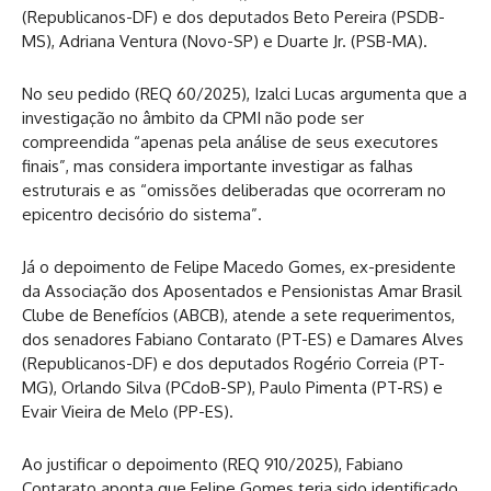
(Republicanos-DF) e dos deputados Beto Pereira (PSDB-
MS), Adriana Ventura (Novo-SP) e Duarte Jr. (PSB-MA).
No seu pedido (REQ 60/2025), Izalci Lucas argumenta que a
investigação no âmbito da CPMI não pode ser
compreendida “apenas pela análise de seus executores
finais”, mas considera importante investigar as falhas
estruturais e as “omissões deliberadas que ocorreram no
epicentro decisório do sistema”.
Já o depoimento de Felipe Macedo Gomes, ex-presidente
da Associação dos Aposentados e Pensionistas Amar Brasil
Clube de Benefícios (ABCB), atende a sete requerimentos,
dos senadores Fabiano Contarato (PT-ES) e Damares Alves
(Republicanos-DF) e dos deputados Rogério Correia (PT-
MG), Orlando Silva (PCdoB-SP), Paulo Pimenta (PT-RS) e
Evair Vieira de Melo (PP-ES).
Ao justificar o depoimento (REQ 910/2025), Fabiano
Contarato aponta que Felipe Gomes teria sido identificado