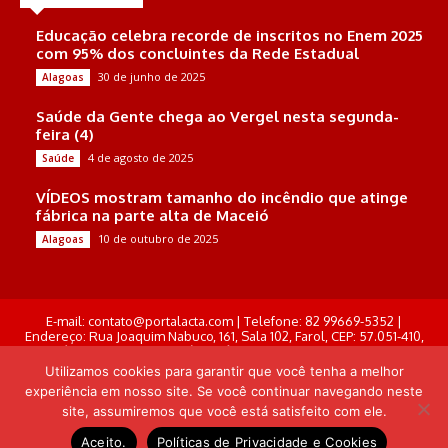
Educação celebra recorde de inscritos no Enem 2025
com 95% dos concluintes da Rede Estadual
30 de junho de 2025
Alagoas
Saúde da Gente chega ao Vergel nesta segunda-
feira (4)
4 de agosto de 2025
Saúde
VÍDEOS mostram tamanho do incêndio que atinge
fábrica na parte alta de Maceió
10 de outubro de 2025
Alagoas
E-mail: contato@portalacta.com | Telefone: 82 99669-5352 |
Endereço: Rua Joaquim Nabuco, 161, Sala 102, Farol, CEP: 57.051-410,
Maceió, Alagoas . Responsável Técnico: Derek Gustavo de Morais
Pereira
Utilizamos cookies para garantir que você tenha a melhor
experiência em nosso site. Se você continuar navegando neste
© Portal Acta - 2025-2026.
site, assumiremos que você está satisfeito com ele.
Desenvolvido por: Arthur Almeida
Aceito.
Políticas de Privacidade e Cookies