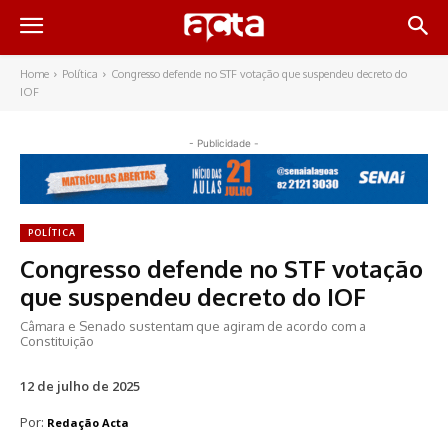
Home
Política
Congresso defende no STF votação que suspendeu decreto do
IOF
- Publicidade -
POLÍTICA
Congresso defende no STF votação
que suspendeu decreto do IOF
Câmara e Senado sustentam que agiram de acordo com a
Constituição
12 de julho de 2025
Por:
Redação Acta