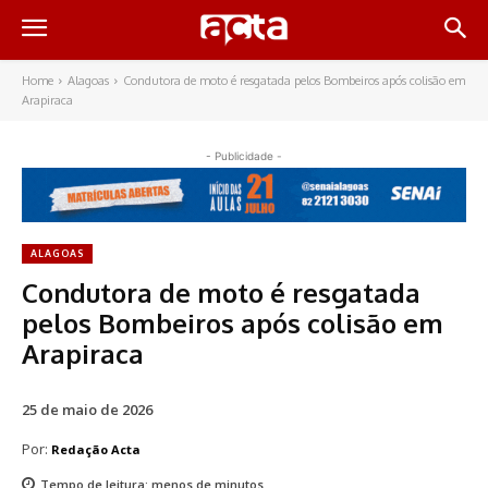
Home
Alagoas
Condutora de moto é resgatada pelos Bombeiros após colisão em
Arapiraca
- Publicidade -
ALAGOAS
Condutora de moto é resgatada
pelos Bombeiros após colisão em
Arapiraca
25 de maio de 2026
Por:
Redação Acta
Tempo de leitura:
menos de
minutos