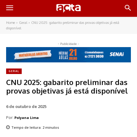
Home
Geral
CNU 2025: gabarito preliminar das provas objetivas já está
disponível
- Publicidade -
GERAL
CNU 2025: gabarito preliminar das
provas objetivas já está disponível
6 de outubro de 2025
Por:
Polyana Lima
Tempo de leitura:
2
minutos