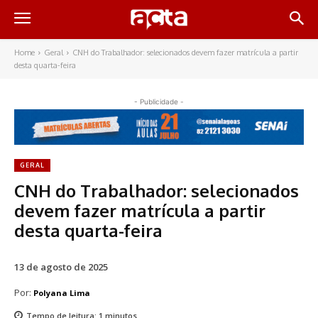
Home
Geral
CNH do Trabalhador: selecionados devem fazer matrícula a partir
desta quarta-feira
- Publicidade -
GERAL
CNH do Trabalhador: selecionados
devem fazer matrícula a partir
desta quarta-feira
13 de agosto de 2025
Por:
Polyana Lima
Tempo de leitura:
1
minutos