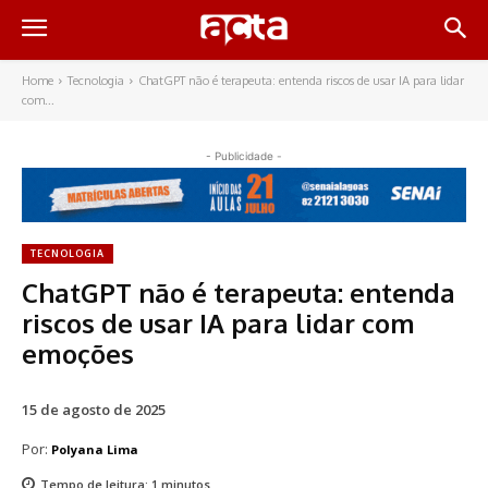
Home
Tecnologia
ChatGPT não é terapeuta: entenda riscos de usar IA para lidar
com...
- Publicidade -
TECNOLOGIA
ChatGPT não é terapeuta: entenda
riscos de usar IA para lidar com
emoções
15 de agosto de 2025
Por:
Polyana Lima
Tempo de leitura:
1
minutos