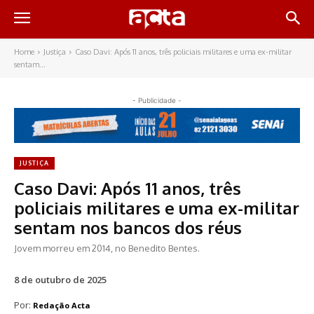
Home
Justiça
Caso Davi: Após 11 anos, três policiais militares e uma ex-militar
sentam...
- Publicidade -
JUSTIÇA
Caso Davi: Após 11 anos, três
policiais militares e uma ex-militar
sentam nos bancos dos réus
Jovem morreu em 2014, no Benedito Bentes.
8 de outubro de 2025
Por:
Redação Acta