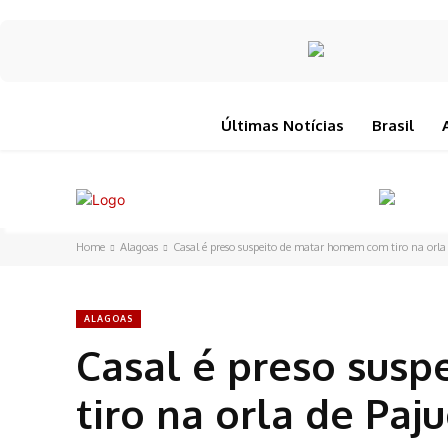
Últimas Notícias
Brasil
Home
Alagoas
Casal é preso suspeito de matar homem com tiro na orla 
ALAGOAS
Casal é preso sus
tiro na orla de Paj