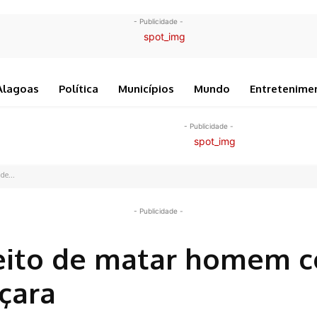
- Publicidade -
Alagoas
Política
Municípios
Mundo
Entretenime
- Publicidade -
de...
- Publicidade -
peito de matar homem 
uçara