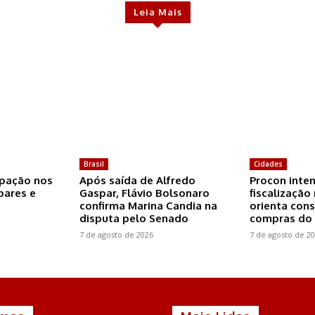
Leia Mais
Brasil
Cidades
ipação nos
Após saída de Alfredo
Procon inten
ares e
Gaspar, Flávio Bolsonaro
fiscalização
confirma Marina Candia na
orienta con
disputa pelo Senado
compras do 
7 de agosto de 2026
7 de agosto de 2