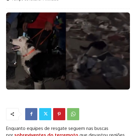
Enquanto equipes de resgate seguem nas buscas
por
sobreviventes do terremoto
que devastou regiões