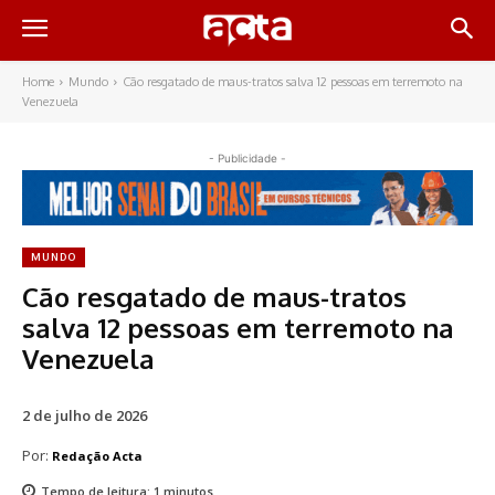
Home
Mundo
Cão resgatado de maus-tratos salva 12 pessoas em terremoto na
Venezuela
- Publicidade -
MUNDO
Cão resgatado de maus-tratos
salva 12 pessoas em terremoto na
Venezuela
2 de julho de 2026
Por:
Redação Acta
Tempo de leitura:
1
minutos