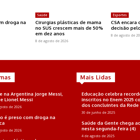
Saúde
Esportes
om droga na
Cirurgias plásticas de mama
CSA encara 
no SUS crescem mais de 50%
decisão pel
em dez anos
8 de agosto de 2
8 de agosto de 2026
imas
Mais Lidas
e na Argentina Jorge Messi,
Educação celebra record
de Lionel Messi
inscritos no Enem 2025 
dos concluintes da Rede
gosto de 2026
30 de junho de 2025
o é preso com droga na
úca
Saúde da Gente chega ao
nesta segunda-feira (4)
gosto de 2026
4 de agosto de 2025