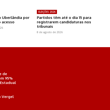
ELEIÇÕES 2026
o Uberlândia por
Partidos têm até o dia 15 para
o acesso
registrarem candidaturas nos
tribunais
026
8 de agosto de 2026
e de
com 95%
 Estadual
 Vergel