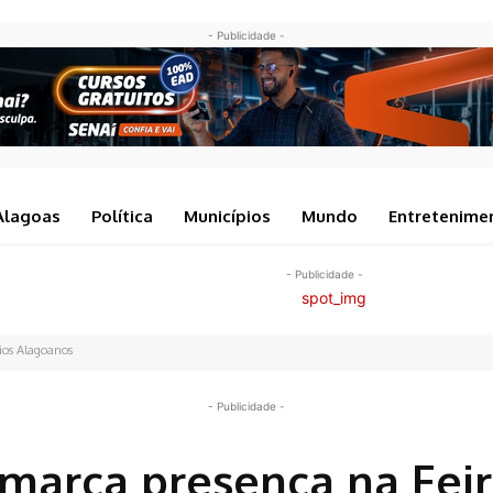
- Publicidade -
Alagoas
Política
Municípios
Mundo
Entretenime
- Publicidade -
ios Alagoanos
- Publicidade -
marca presença na Feir