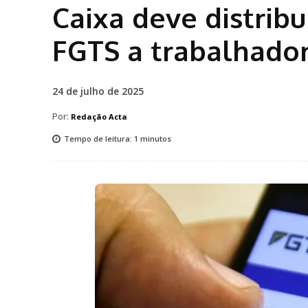
Caixa deve distribu
FGTS a trabalhado
24 de julho de 2025
Por:
Redação Acta
Tempo de leitura:
1
minutos