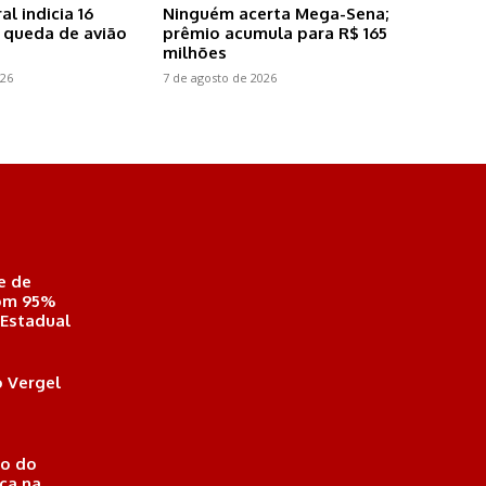
al indicia 16
Ninguém acerta Mega-Sena;
 queda de avião
prêmio acumula para R$ 165
milhões
026
7 de agosto de 2026
e de
com 95%
 Estadual
 Vergel
o do
ica na