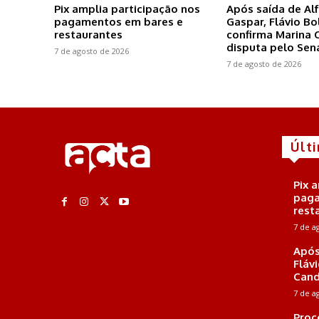
Pix amplia participação nos
Após saída de Al
pagamentos em bares e
Gaspar, Flávio B
restaurantes
confirma Marina 
disputa pelo Se
7 de agosto de 2026
7 de agosto de 2026
Últ
Pix 
paga
rest
7 de a
Após
Fláv
Cand
7 de a
Proc