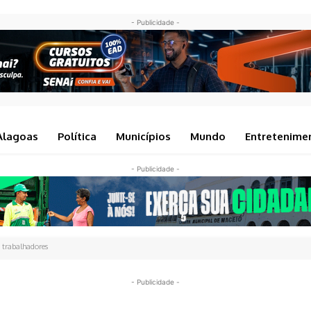
- Publicidade -
Alagoas
Política
Municípios
Mundo
Entretenime
- Publicidade -
a trabalhadores
- Publicidade -