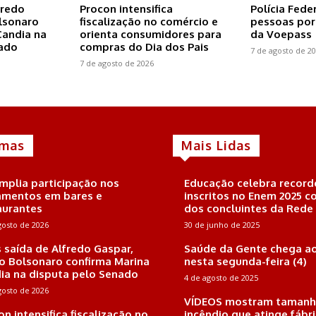
fredo
Procon intensifica
Polícia Feder
olsonaro
fiscalização no comércio e
pessoas por
Candia na
orienta consumidores para
da Voepass
nado
compras do Dia dos Pais
7 de agosto de 2
7 de agosto de 2026
imas
Mais Lidas
amplia participação nos
Educação celebra record
mentos em bares e
inscritos no Enem 2025 
aurantes
dos concluintes da Rede
gosto de 2026
30 de junho de 2025
 saída de Alfredo Gaspar,
Saúde da Gente chega ao
io Bolsonaro confirma Marina
nesta segunda-feira (4)
ia na disputa pelo Senado
4 de agosto de 2025
gosto de 2026
VÍDEOS mostram tamanh
on intensifica fiscalização no
incêndio que atinge fábr