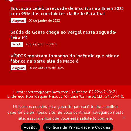
Educação celebra recorde de inscritos no Enem 2025
com 95% dos concluintes da Rede Estadual
30 de junho de 2025
Alagoas
Saúde da Gente chega ao Vergel nesta segunda-
feira (4)
4 de agosto de 2025
Saúde
VÍDEOS mostram tamanho do incêndio que atinge
fábrica na parte alta de Maceió
10 de outubro de 2025
Alagoas
E-mail: contato@portalacta.com | Telefone: 82 99669-5352 |
Endereço: Rua Joaquim Nabuco, 161, Sala 102, Farol, CEP: 57.051-410,
Maceió, Alagoas . Responsável Técnico: Derek Gustavo de Morais
Pereira
Utilizamos cookies para garantir que você tenha a melhor
experiência em nosso site. Se você continuar navegando neste
© Portal Acta - 2025-2026.
site, assumiremos que você está satisfeito com ele.
Desenvolvido por: Arthur Almeida
Aceito.
Políticas de Privacidade e Cookies