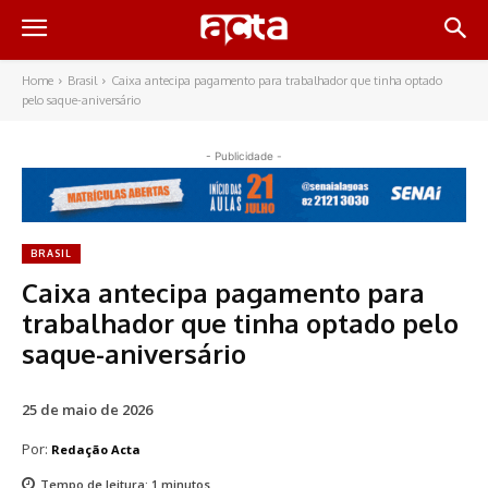
Home
Brasil
Caixa antecipa pagamento para trabalhador que tinha optado
pelo saque-aniversário
- Publicidade -
BRASIL
Caixa antecipa pagamento para
trabalhador que tinha optado pelo
saque-aniversário
25 de maio de 2026
Por:
Redação Acta
Tempo de leitura:
1
minutos