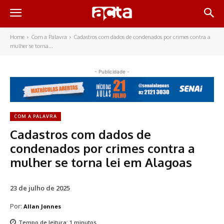
Home
Com a Palavra
Cadastros com dados de condenados por crimes contra a
mulher se torna...
- Publicidade -
COM A PALAVRA
Cadastros com dados de
condenados por crimes contra a
mulher se torna lei em Alagoas
23 de julho de 2025
Por:
Allan Jonnes
Tempo de leitura:
1
minutos