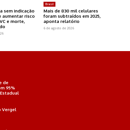
Brasil
a sem indicação
Mais de 830 mil celulares
 aumentar risco
foram subtraídos em 2025,
AVC e morte,
aponta relatório
udo
6 de agosto de 2026
026
e de
com 95%
 Estadual
 Vergel