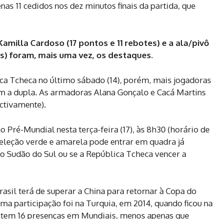
enas 11 cedidos nos dez minutos finais da partida, que
.
 Kamilla Cardoso (17 pontos e 11 rebotes) e a ala/pivô
es) foram, mais uma vez, os destaques.
ca Tcheca no último sábado (14), porém, mais jogadoras
m a dupla. As armadoras Alana Gonçalo e Cacá Martins
ectivamente).
o Pré-Mundial nesta terça-feira (17), às 8h30 (horário de
A seleção verde e amarela pode entrar em quadra já
 do Sudão do Sul ou se a República Tcheca vencer a
asil terá de superar a China para retornar à Copa do
ma participação foi na Turquia, em 2014, quando ficou na
, tem 16 presenças em Mundiais, menos apenas que