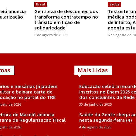
Brasil
Saúde
ceió anuncia
Gentileza de desconhecidos
Testosteron
ularização
transforma contratempo no
médica pode
trânsito em lição de
de infarto, 
solidariedade
aponta est
6 de agosto de 2026
6 de agosto de 2
imas
Mais Lidas
rios e mesárias já podem
Educação celebra record
ultar e baixara carta de
inscritos no Enem 2025 
ocação no portal do TRE
dos concluintes da Rede
gosto de 2026
30 de junho de 2025
eitura de Maceió anuncia
Saúde da Gente chega ao
rama de Regularização Fiscal
nesta segunda-feira (4)
gosto de 2026
4 de agosto de 2025