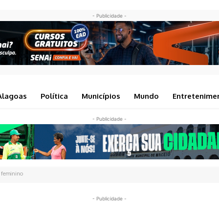
- Publicidade -
Alagoas
Política
Municípios
Mundo
Entretenime
- Publicidade -
e feminino
- Publicidade -