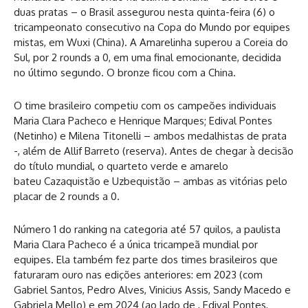
duas pratas – o Brasil assegurou nesta quinta-feira (6) o
tricampeonato consecutivo na Copa do Mundo por equipes
mistas, em Wuxi (China). A Amarelinha superou a Coreia do
Sul, por 2 rounds a 0, em uma final emocionante, decidida
no último segundo. O bronze ficou com a China.
O time brasileiro competiu com os campeões individuais
Maria Clara Pacheco e Henrique Marques; Edival Pontes
(Netinho) e Milena Titonelli – ambos medalhistas de prata
-, além de Allif Barreto (reserva). Antes de chegar à decisão
do título mundial, o quarteto verde e amarelo
bateu Cazaquistão e Uzbequistão – ambas as vitórias pelo
placar de 2 rounds a 0.
Número 1 do ranking na categoria até 57 quilos, a paulista
Maria Clara Pacheco é a única tricampeã mundial por
equipes. Ela também fez parte dos times brasileiros que
faturaram ouro nas edições anteriores: em 2023 (com
Gabriel Santos, Pedro Alves, Vinicius Assis, Sandy Macedo e
Gabriela Mello) e em 2024 (ao lado de , Edival Pontes,