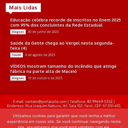
Mais Lidas
Educação celebra recorde de inscritos no Enem 2025
com 95% dos concluintes da Rede Estadual
30 de junho de 2025
Alagoas
Saúde da Gente chega ao Vergel nesta segunda-
feira (4)
4 de agosto de 2025
Saúde
VÍDEOS mostram tamanho do incêndio que atinge
fábrica na parte alta de Maceió
10 de outubro de 2025
Alagoas
E-mail: contato@portalacta.com | Telefone: 82 99669-5352 |
Endereço: Rua Joaquim Nabuco, 161, Sala 102, Farol, CEP: 57.051-410,
Maceió, Alagoas . Responsável Técnico: Derek Gustavo de Morais
Pereira
Utilizamos cookies para garantir que você tenha a melhor
experiência em nosso site. Se você continuar navegando neste
© Portal Acta - 2025-2026.
site, assumiremos que você está satisfeito com ele.