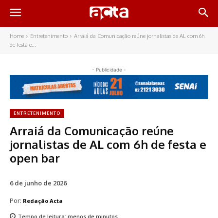
Home
Entretenimento
Arraiá da Comunicação reúne jornalistas de AL com 6h
de festa e...
- Publicidade -
ENTRETENIMENTO
Arraiá da Comunicação reúne
jornalistas de AL com 6h de festa e
open bar
6 de junho de 2026
Por:
Redação Acta
Tempo de leitura:
menos de
minutos