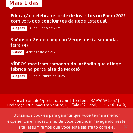
Mais Lidas
Educação celebra recorde de inscritos no Enem 2025
com 95% dos concluintes da Rede Estadual
30 de junho de 2025
Alagoas
Saúde da Gente chega ao Vergel nesta segunda-
feira (4)
4 de agosto de 2025
Saúde
VÍDEOS mostram tamanho do incêndio que atinge
fábrica na parte alta de Maceió
10 de outubro de 2025
Alagoas
E-mail: contato@portalacta.com | Telefone: 82 99669-5352 |
Endereço: Rua Joaquim Nabuco, 161, Sala 102, Farol, CEP: 57.051-410,
Maceió, Alagoas . Responsável Técnico: Derek Gustavo de Morais
Pereira
Utilizamos cookies para garantir que você tenha a melhor
experiência em nosso site. Se você continuar navegando neste
© Portal Acta - 2025-2026.
site, assumiremos que você está satisfeito com ele.