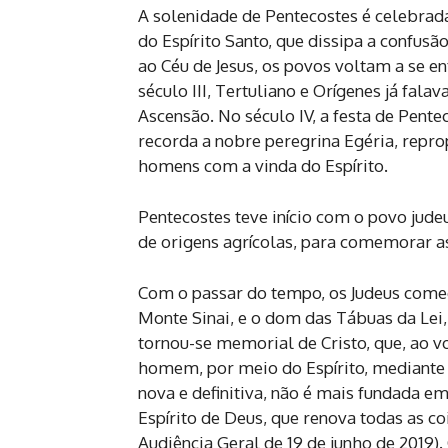
A solenidade de Pentecostes é celebrada
do Espírito Santo, que dissipa a confusã
ao Céu de Jesus, os povos voltam a se 
século III, Tertuliano e Orígenes já fa
Ascensão. No século IV, a festa de Pen
recorda a nobre peregrina Egéria, repr
homens com a vinda do Espírito.
Pentecostes teve início com o povo jud
de origens agrícolas, para comemorar as 
Com o passar do tempo, os Judeus começ
Monte Sinai, e o dom das Tábuas da Lei,
tornou-se memorial de Cristo, que, ao vo
homem, por meio do Espírito, mediante a
nova e definitiva, não é mais fundada e
Espírito de Deus, que renova todas as co
Audiência Geral de 19 de junho de 2019).