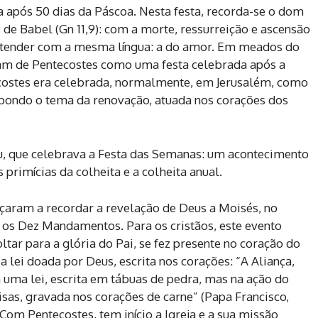
 após 50 dias da Páscoa. Nesta festa, recorda-se o dom
o de Babel (Gn 11,9): com a morte, ressurreição e ascensão
entender com a mesma língua: a do amor. Em meados do
lavam de Pentecostes como uma festa celebrada após a
tecostes era celebrada, normalmente, em Jerusalém, como
opondo o tema da renovação, atuada nos corações dos
eu, que celebrava a Festa das Semanas: um acontecimento
primícias da colheita e a colheita anual.
aram a recordar a revelação de Deus a Moisés, no
 os Dez Mandamentos. Para os cristãos, este evento
ltar para a glória do Pai, se fez presente no coração do
 lei doada por Deus, escrita nos corações: “A Aliança,
m uma lei, escrita em tábuas de pedra, mas na ação do
isas, gravada nos corações de carne” (Papa Francisco,
 Com Pentecostes, tem início a Igreja e a sua missão