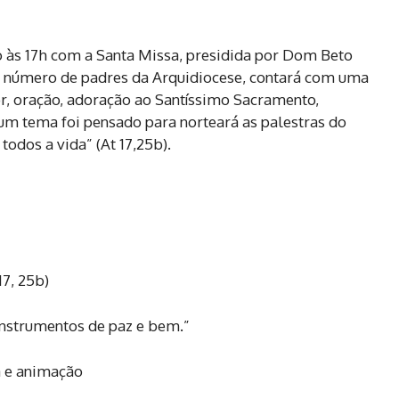
são às 17h com a Santa Missa, presidida por Dom Beto
o número de padres da Arquidiocese, contará com uma
or, oração, adoração ao Santíssimo Sacramento,
um tema foi pensado para norteará as palestras do
todos a vida” (At 17,25b).
17, 25b)
instrumentos de paz e bem.”
a e animação