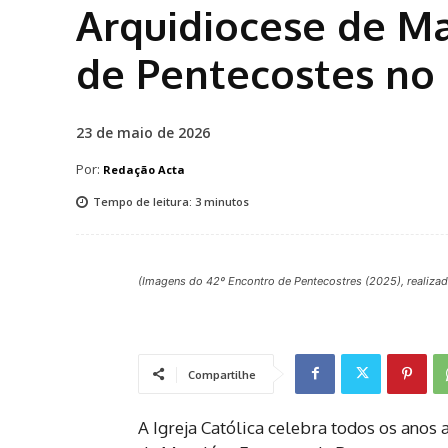
Arquidiocese de Ma
de Pentecostes no
23 de maio de 2026
Por:
Redação Acta
Tempo de leitura:
3
minutos
(Imagens do 42º Encontro de Pentecostres (2025), realiza
Compartilhe
A Igreja Católica celebra todos os anos 