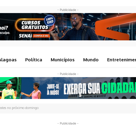
- Publicidade -
Alagoas
Política
Municípios
Mundo
Entretenime
- Publicidade -
costes no próximo domingo
- Publicidade -