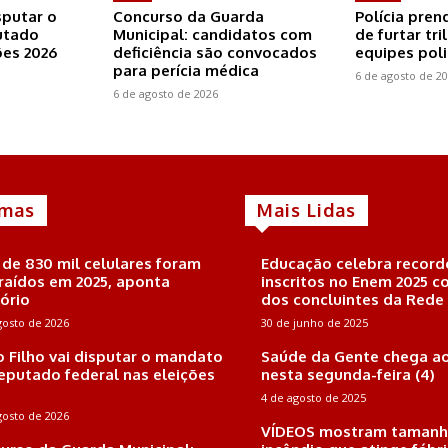
sputar o
Concurso da Guarda
Polícia pren
utado
Municipal: candidatos com
de furtar tr
ões 2026
deficiência são convocados
equipes poli
para perícia médica
6 de agosto de 2
6 de agosto de 2026
imas
Mais Lidas
 de 830 mil celulares foram
Educação celebra record
raídos em 2025, aponta
inscritos no Enem 2025 
tório
dos concluintes da Rede
gosto de 2026
30 de junho de 2025
o Filho vai disputar o mandato
Saúde da Gente chega ao
eputado federal nas eleições
nesta segunda-feira (4)
4 de agosto de 2025
gosto de 2026
VÍDEOS mostram tamanh