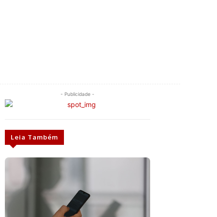
- Publicidade -
Leia Também