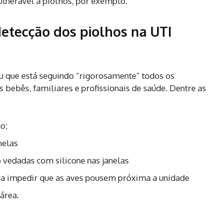
lnerável a piolhos, por exemplo.
detecção dos piolhos na UTI
u que está seguindo “rigorosamente” todos os
 bebês, familiares e profissionais de saúde. Dentre as
o;
nelas
co vedadas com silicone nas janelas
ara impedir que as aves pousem próxima a unidade
área.