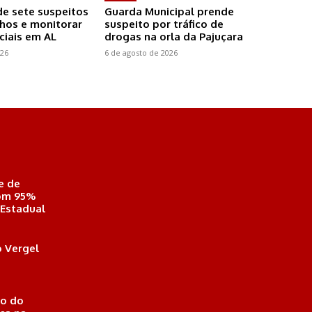
de sete suspeitos
Guarda Municipal prende
ilhos e monitorar
suspeito por tráfico de
ciais em AL
drogas na orla da Pajuçara
026
6 de agosto de 2026
e de
com 95%
 Estadual
 Vergel
o do