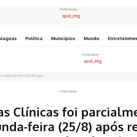
- Publicidade -
Alagoas
Política
Municípios
Mundo
Entretenime
- Publicidade -
na segunda-feira (25/8) após...
- Publicidade -
s Clínicas foi parcialm
nda-feira (25/8) após r