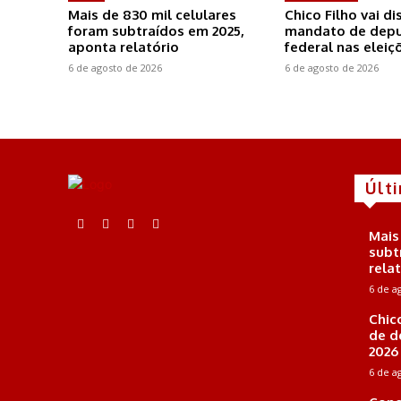
Mais de 830 mil celulares
Chico Filho vai di
foram subtraídos em 2025,
mandato de dep
aponta relatório
federal nas eleiç
6 de agosto de 2026
6 de agosto de 2026
Últ
Mais
subt
rela
6 de a
Chic
de d
2026
6 de a