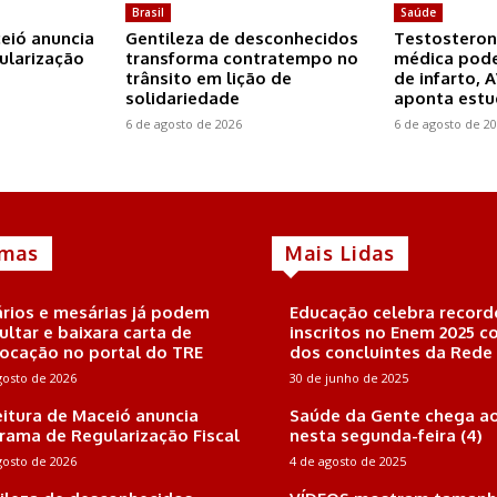
Brasil
Saúde
ceió anuncia
Gentileza de desconhecidos
Testosteron
ularização
transforma contratempo no
médica pode
trânsito em lição de
de infarto, 
solidariedade
aponta est
6 de agosto de 2026
6 de agosto de 2
imas
Mais Lidas
rios e mesárias já podem
Educação celebra record
ultar e baixara carta de
inscritos no Enem 2025 
ocação no portal do TRE
dos concluintes da Rede
gosto de 2026
30 de junho de 2025
eitura de Maceió anuncia
Saúde da Gente chega ao
rama de Regularização Fiscal
nesta segunda-feira (4)
gosto de 2026
4 de agosto de 2025