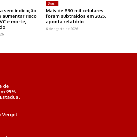
Brasil
a sem indicação
Mais de 830 mil celulares
 aumentar risco
foram subtraídos em 2025,
AVC e morte,
aponta relatório
udo
6 de agosto de 2026
026
e de
com 95%
 Estadual
 Vergel