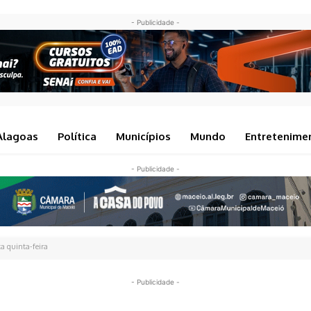
- Publicidade -
Alagoas
Política
Municípios
Mundo
Entretenime
- Publicidade -
a quinta-feira
- Publicidade -