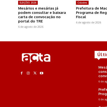
ELEIÇÕES 2026
Cidades
Mesários e mesárias já
Prefeitura de Ma
podem consultar e baixara
Programa de Reg
carta de convocação no
Fiscal
portal do TRE
6 de agosto de 2026
6 de agosto de 2026
Últ
Mesá
cons
conv
6 de a
Pref
Prog
6 de a