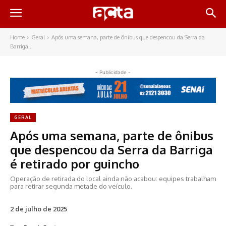
Home
Geral
Após uma semana, parte de ônibus que despencou da Serra da
Barriga...
- Publicidade -
GERAL
Após uma semana, parte de ônibus
que despencou da Serra da Barriga
é retirado por guincho
Operação de retirada do local ainda não acabou: equipes trabalham
para retirar segunda metade do veículo.
2 de julho de 2025