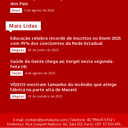
dos Pais
5 de agosto de 2026
Brasil
Mais Lidas
Educação celebra recorde de inscritos no Enem 2025
com 95% dos concluintes da Rede Estadual
30 de junho de 2025
Alagoas
Saúde da Gente chega ao Vergel nesta segunda-
feira (4)
4 de agosto de 2025
Saúde
VÍDEOS mostram tamanho do incêndio que atinge
fábrica na parte alta de Maceió
10 de outubro de 2025
Alagoas
E-mail: contato@portalacta.com | Telefone: 82 99669-5352 |
Endereço: Rua Joaquim Nabuco, 161, Sala 102, Farol, CEP: 57.051-410,