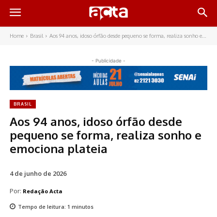
Home
Brasil
Aos 94 anos, idoso órfão desde pequeno se forma, realiza sonho e...
- Publicidade -
BRASIL
Aos 94 anos, idoso órfão desde
pequeno se forma, realiza sonho e
emociona plateia
4 de junho de 2026
Por:
Redação Acta
Tempo de leitura:
1
minutos