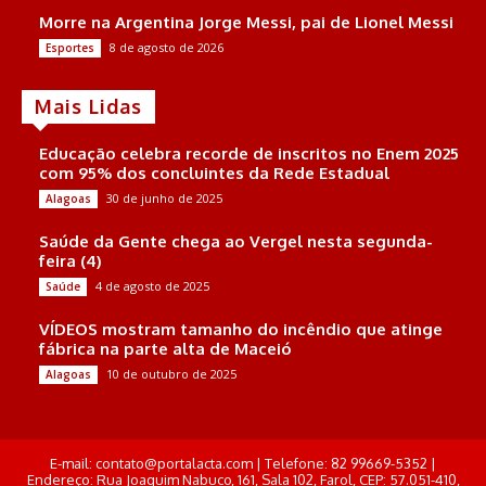
Morre na Argentina Jorge Messi, pai de Lionel Messi
8 de agosto de 2026
Esportes
Mais Lidas
Educação celebra recorde de inscritos no Enem 2025
com 95% dos concluintes da Rede Estadual
30 de junho de 2025
Alagoas
Saúde da Gente chega ao Vergel nesta segunda-
feira (4)
4 de agosto de 2025
Saúde
VÍDEOS mostram tamanho do incêndio que atinge
fábrica na parte alta de Maceió
10 de outubro de 2025
Alagoas
E-mail: contato@portalacta.com | Telefone: 82 99669-5352 |
Endereço: Rua Joaquim Nabuco, 161, Sala 102, Farol, CEP: 57.051-410,