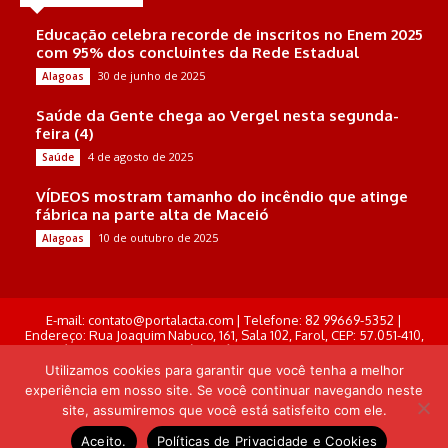
Educação celebra recorde de inscritos no Enem 2025
com 95% dos concluintes da Rede Estadual
30 de junho de 2025
Alagoas
Saúde da Gente chega ao Vergel nesta segunda-
feira (4)
4 de agosto de 2025
Saúde
VÍDEOS mostram tamanho do incêndio que atinge
fábrica na parte alta de Maceió
10 de outubro de 2025
Alagoas
E-mail: contato@portalacta.com | Telefone: 82 99669-5352 |
Endereço: Rua Joaquim Nabuco, 161, Sala 102, Farol, CEP: 57.051-410,
Maceió, Alagoas . Responsável Técnico: Derek Gustavo de Morais
Pereira
Utilizamos cookies para garantir que você tenha a melhor
experiência em nosso site. Se você continuar navegando neste
© Portal Acta - 2025-2026.
site, assumiremos que você está satisfeito com ele.
Desenvolvido por: Arthur Almeida
Aceito.
Políticas de Privacidade e Cookies