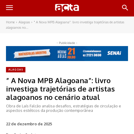
Home
Alagoas
" A Nova MPB Alagoana”: livro investiga trajetórias de artistas
alagoanos no...
- Publicidade -
ALAGOAS
” A Nova MPB Alagoana”: livro
investiga trajetórias de artistas
alagoanos no cenário atual
Obra de Laís Falcão analisa desafios, estratégias de circulação e
aspectos estéticos da produção contemporânea
22 de dezembro de 2025