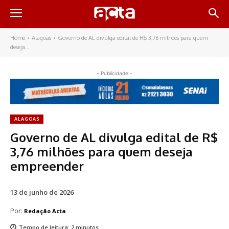
Home
Alagoas
Governo de AL divulga edital de R$ 3,76 milhões para quem
deseja...
- Publicidade -
ALAGOAS
Governo de AL divulga edital de R$
3,76 milhões para quem deseja
empreender
13 de junho de 2026
Por:
Redação Acta
Tempo de leitura:
2
minutos