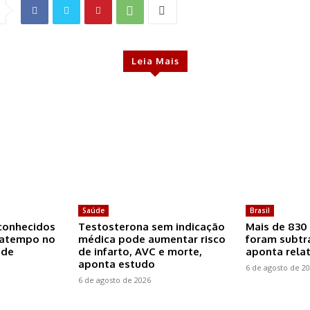
Leia Mais
Saúde
Brasil
conhecidos
Testosterona sem indicação
Mais de 830 
ratempo no
médica pode aumentar risco
foram subtr
 de
de infarto, AVC e morte,
aponta rela
aponta estudo
6 de agosto de 2
6 de agosto de 2026