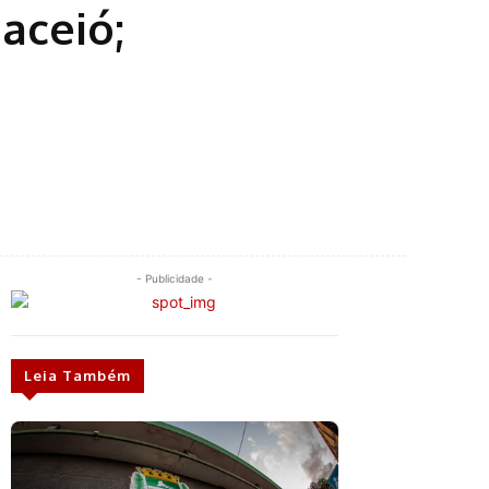
ceió;
- Publicidade -
Leia Também