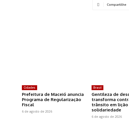
Compartilhe
Cidades
Brasil
Prefeitura de Maceió anuncia
Gentileza de des
Programa de Regularização
transforma cont
Fiscal
trânsito em lição
solidariedade
6 de agosto de 2026
6 de agosto de 2026