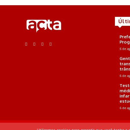
Últ
Pref
Prog
6 de a
Gent
tran
trân
6 de a
Test
médi
infa
estu
6 de a
E-mail: contato@portalacta.com | Telefone: 82 99669-5352 |