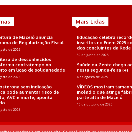
imas
Mais Lidas
eitura de Maceió anuncia
Educação celebra record
rama de Regularização Fiscal
inscritos no Enem 2025 
dos concluintes da Rede
gosto de 2026
30 de junho de 2025
ileza de desconhecidos
sforma contratempo no
Saúde da Gente chega ao
sito em lição de solidariedade
nesta segunda-feira (4)
gosto de 2026
4 de agosto de 2025
osterona sem indicação
VÍDEOS mostram tamanh
ca pode aumentar risco de
incêndio que atinge fábr
rto, AVC e morte, aponta
parte alta de Maceió
do
10 de outubro de 2025
gosto de 2026
 Endereço: Rua Joaquim Nabuco, 161, Sala 102, Farol, CEP: 57.051-410, Mac
Pereira