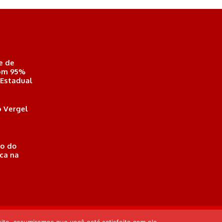
e de
com 95%
 Estadual
 Vergel
o do
ica na
eió, Alagoas . Responsável Técnico: Derek Gustavo de Morais